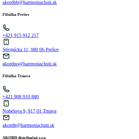
akordbb@harmoniachuti.sk
Filiálka Prešov
+421 915 912 217
Strojnícka 11, 080 06 Prešov
akordpo@harmoniachuti.sk
Filiálka Trnava
+421 908 910 880
Nobelova 9, 917 01 Trnava
akordtt@harmoniachuti.sk
AKORD distribučná s.r.o