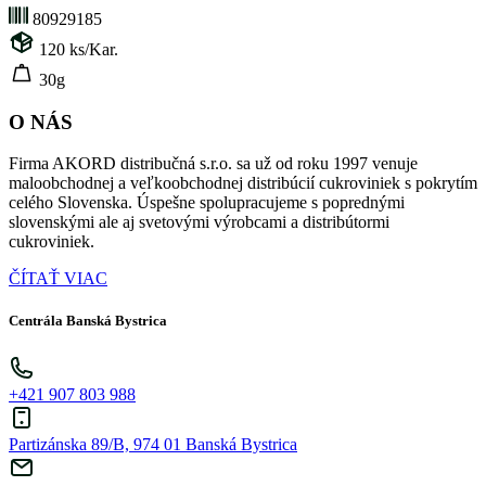
80929185
120
ks/Kar.
30g
O NÁS
Firma AKORD distribučná s.r.o. sa už od roku 1997 venuje
maloobchodnej a veľkoobchodnej distribúcií cukroviniek s pokrytím
celého Slovenska. Úspešne spolupracujeme s poprednými
slovenskými ale aj svetovými výrobcami a distribútormi
cukroviniek.
ČÍTAŤ VIAC
Centrála Banská Bystrica
+421 907 803 988
Partizánska 89/B, 974 01 Banská Bystrica