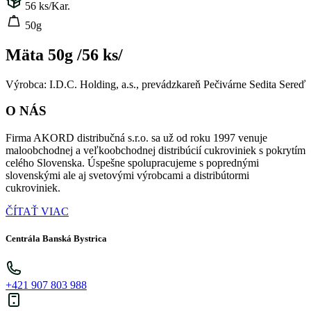
56
ks/Kar.
50g
Mäta 50g /56 ks/
Výrobca: I.D.C. Holding, a.s., prevádzkareň Pečivárne Sedita Sereď
O NÁS
Firma AKORD distribučná s.r.o. sa už od roku 1997 venuje
maloobchodnej a veľkoobchodnej distribúcií cukroviniek s pokrytím
celého Slovenska. Úspešne spolupracujeme s poprednými
slovenskými ale aj svetovými výrobcami a distribútormi
cukroviniek.
ČÍTAŤ VIAC
Centrála Banská Bystrica
+421 907 803 988