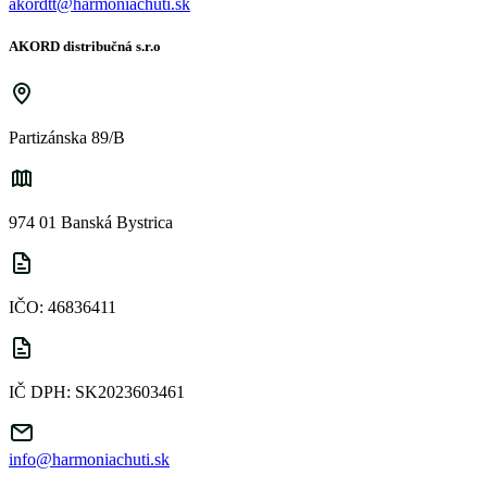
akordtt@harmoniachuti.sk
AKORD distribučná s.r.o
Partizánska 89/B
974 01 Banská Bystrica
IČO: 46836411
IČ DPH: SK2023603461
info@harmoniachuti.sk