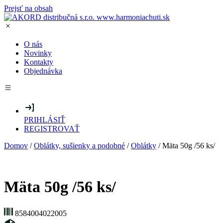
Prejsť na obsah
O nás
Novinky
Kontakty
Objednávka
PRIHLÁSIŤ
REGISTROVAŤ
Domov
/
Oblátky, sušienky a podobné
/
Oblátky
/ Mäta 50g /56 ks/
Mäta 50g /56 ks/
8584004022005