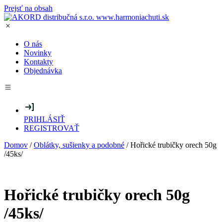
Prejsť na obsah
O nás
Novinky
Kontakty
Objednávka
PRIHLÁSIŤ
REGISTROVAŤ
Domov
/
Oblátky, sušienky a podobné
/ Hořické trubičky orech 50g
/45ks/
Hořické trubičky orech 50g
/45ks/