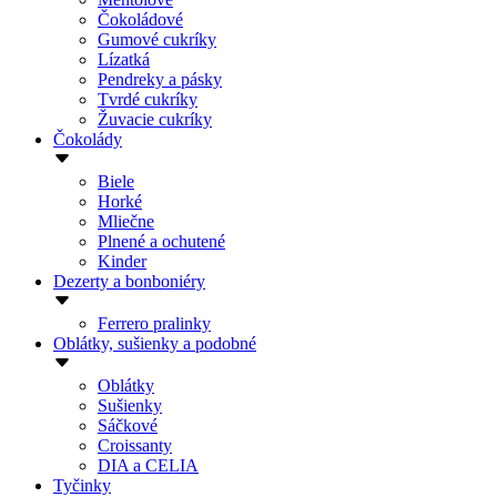
Čokoládové
Gumové cukríky
Lízatká
Pendreky a pásky
Tvrdé cukríky
Žuvacie cukríky
Čokolády
Biele
Horké
Mliečne
Plnené a ochutené
Kinder
Dezerty a bonboniéry
Ferrero pralinky
Oblátky, sušienky a podobné
Oblátky
Sušienky
Sáčkové
Croissanty
DIA a CELIA
Tyčinky