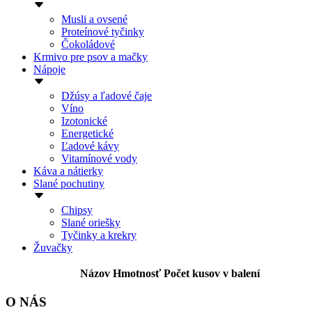
Musli a ovsené
Proteínové tyčinky
Čokoládové
Krmivo pre psov a mačky
Nápoje
Džúsy a ľadové čaje
Víno
Izotonické
Energetické
Ľadové kávy
Vitamínové vody
Káva a nátierky
Slané pochutiny
Chipsy
Slané oriešky
Tyčinky a krekry
Žuvačky
Názov
Hmotnosť
Počet kusov v balení
O NÁS