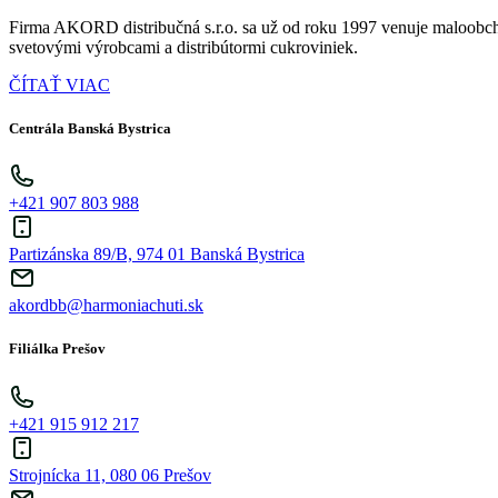
Firma AKORD distribučná s.r.o. sa už od roku 1997 venuje maloobch
svetovými výrobcami a distribútormi cukroviniek.
ČÍTAŤ VIAC
Centrála Banská Bystrica
+421 907 803 988
Partizánska 89/B, 974 01 Banská Bystrica
akordbb@harmoniachuti.sk
Filiálka Prešov
+421 915 912 217
Strojnícka 11, 080 06 Prešov