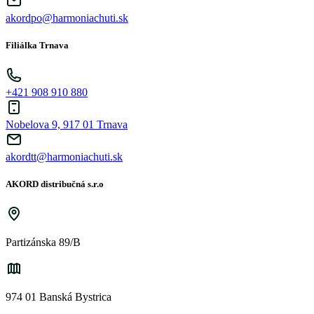
akordpo@harmoniachuti.sk
Filiálka Trnava
+421 908 910 880
Nobelova 9, 917 01 Trnava
akordtt@harmoniachuti.sk
AKORD distribučná s.r.o
Partizánska 89/B
974 01 Banská Bystrica