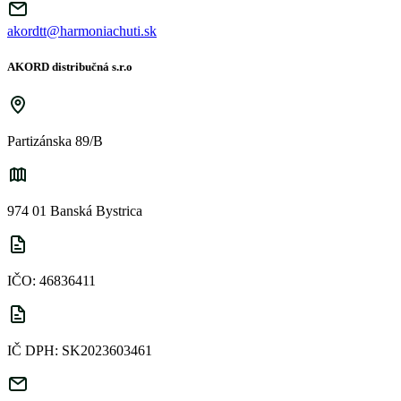
akordtt@harmoniachuti.sk
AKORD distribučná s.r.o
Partizánska 89/B
974 01 Banská Bystrica
IČO: 46836411
IČ DPH: SK2023603461