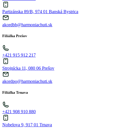
Partizánska 89/B, 974 01 Banská Bystrica
akordbb@harmoniachuti.sk
Filiálka Prešov
+421 915 912 217
Strojnícka 11, 080 06 Prešov
akordpo@harmoniachuti.sk
Filiálka Trnava
+421 908 910 880
Nobelova 9, 917 01 Trnava