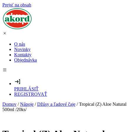
Prejsť na obsah
O nás
Novinky
Kontakty
Objednávka
PRIHLÁSIŤ
REGISTROVAŤ
Domov
/
Nápoje
/
Džúsy a ľadové čaje
/ Tropical (Z) Aloe Natural
500ml /20ks/