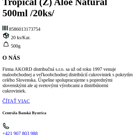
Tropical (Z) Aloe Natural
500ml /20ks/
8586013173754
20
ks/Kar.
500g
O NÁS
Firma AKORD distribučná s.r.o. sa už od roku 1997 venuje
maloobchodnej a veľkoobchodnej distribúcií cukroviniek s pokrytím
celého Slovenska. Úspešne spolupracujeme s poprednými
slovenskými ale aj svetovými výrobcami a distribútormi
cukroviniek.
ČÍTAŤ VIAC
Centrála Banská Bystrica
+421 907 803 988