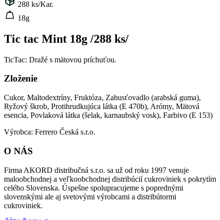
288
ks/Kar.
18g
Tic tac Mint 18g /288 ks/
TicTac: Dražé s mätovou príchuťou.
Zloženie
Cukor, Maltodextríny, Fruktóza, Zahusťovadlo (arabská guma),
Ryžový škrob, Protihrudkujúca látka (E 470b), Arómy, Mätová
esencia, Povlaková látka (šelak, karnaubský vosk), Farbivo (E 153)
Výrobca: Ferrero Česká s.r.o.
O NÁS
Firma AKORD distribučná s.r.o. sa už od roku 1997 venuje
maloobchodnej a veľkoobchodnej distribúcií cukroviniek s pokrytím
celého Slovenska. Úspešne spolupracujeme s poprednými
slovenskými ale aj svetovými výrobcami a distribútormi
cukroviniek.