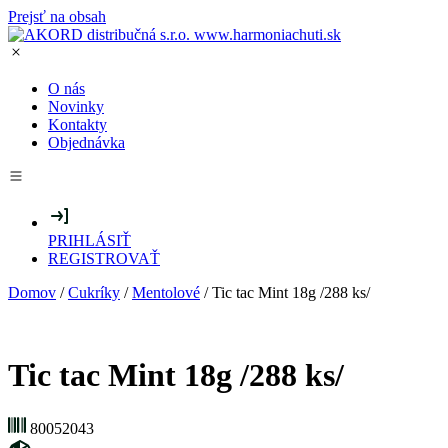
Prejsť na obsah
O nás
Novinky
Kontakty
Objednávka
PRIHLÁSIŤ
REGISTROVAŤ
Domov
/
Cukríky
/
Mentolové
/ Tic tac Mint 18g /288 ks/
Tic tac Mint 18g /288 ks/
80052043