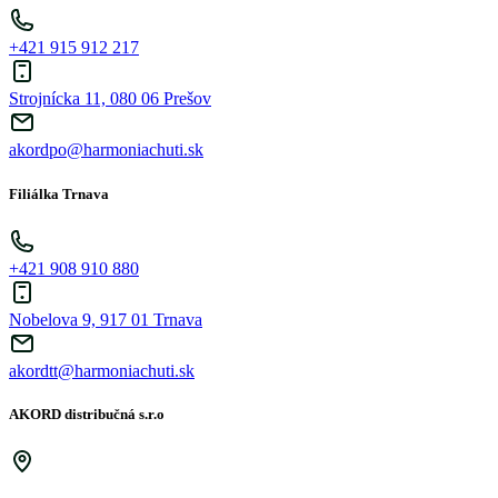
+421 915 912 217
Strojnícka 11, 080 06 Prešov
akordpo@harmoniachuti.sk
Filiálka Trnava
+421 908 910 880
Nobelova 9, 917 01 Trnava
akordtt@harmoniachuti.sk
AKORD distribučná s.r.o