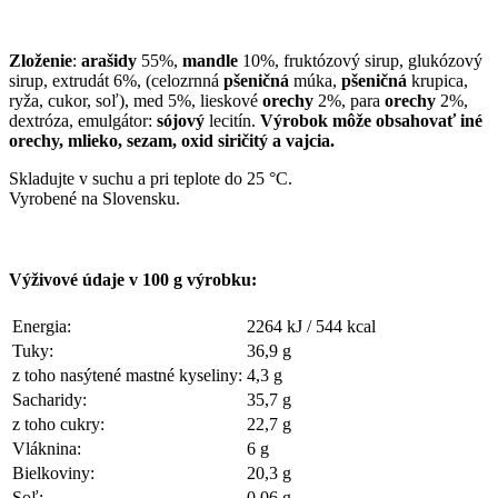
Zloženie
:
arašidy
55%,
mandle
10%, fruktózový sirup, glukózový
sirup, extrudát 6%, (celozrnná
pšeničná
múka,
pšeničná
krupica,
ryža, cukor, soľ), med 5%, lieskové
orechy
2%, para
orechy
2%,
dextróza, emulgátor:
sójový
lecitín.
Výrobok môže obsahovať iné
orechy, mlieko, sezam, oxid siričitý a vajcia.
Skladujte v suchu a pri teplote do 25 °C.
Vyrobené na Slovensku.
Výživové údaje v 100 g výrobku:
Energia:
2264 kJ / 544 kcal
Tuky:
36,9 g
z toho nasýtené mastné kyseliny:
4,3 g
Sacharidy:
35,7 g
z toho cukry:
22,7 g
Vláknina:
6 g
Bielkoviny:
20,3 g
Soľ:
0,06 g