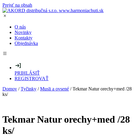
Prejsť na obsah
O nás
Novinky
Kontakty
Objednávka
PRIHLÁSIŤ
REGISTROVAŤ
Domov
/
Tyčinky
/
Musli a ovsené
/ Tekmar Natur orechy+med /28
ks/
Tekmar Natur orechy+med /28
ks/