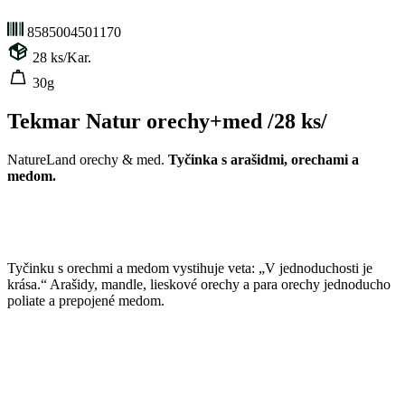
8585004501170
28
ks/Kar.
30g
Tekmar Natur orechy+med /28 ks/
NatureLand orechy & med.
Tyčinka s arašidmi, orechami a
medom.
Tyčinku s orechmi a medom vystihuje veta: „V jednoduchosti je
krása.“ Arašidy, mandle, lieskové orechy a para orechy jednoducho
poliate a prepojené medom.