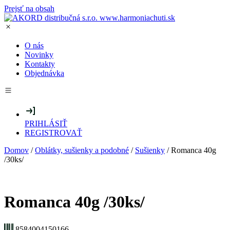
Prejsť na obsah
O nás
Novinky
Kontakty
Objednávka
PRIHLÁSIŤ
REGISTROVAŤ
Domov
/
Oblátky, sušienky a podobné
/
Sušienky
/ Romanca 40g
/30ks/
Romanca 40g /30ks/
8584004150166