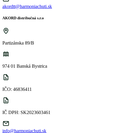
akordtt@harmoniachuti.sk
AKORD distribučná s.r.o
Partizánska 89/B
974 01 Banská Bystrica
IČO: 46836411
IČ DPH: SK2023603461
info@harmoniachuti.sk