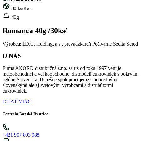
30
ks/Kar.
40g
Romanca 40g /30ks/
Výrobca: I.D.C. Holding, a.s., prevádzkareň Pečivárne Sedita Sereď
O NÁS
Firma AKORD distribučná s.r.o. sa už od roku 1997 venuje
maloobchodnej a veľkoobchodnej distribúcií cukroviniek s pokrytím
celého Slovenska. Úspešne spolupracujeme s poprednými
slovenskými ale aj svetovými výrobcami a distribútormi
cukroviniek.
ČÍTAŤ VIAC
Centrála Banská Bystrica
+421 907 803 988