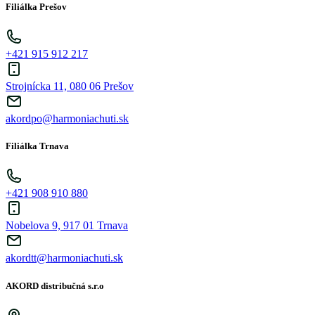
Filiálka Prešov
+421 915 912 217
Strojnícka 11, 080 06 Prešov
akordpo@harmoniachuti.sk
Filiálka Trnava
+421 908 910 880
Nobelova 9, 917 01 Trnava
akordtt@harmoniachuti.sk
AKORD distribučná s.r.o