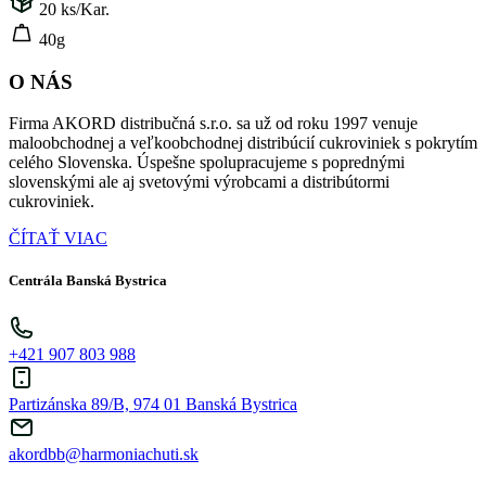
20
ks/Kar.
40g
O NÁS
Firma AKORD distribučná s.r.o. sa už od roku 1997 venuje
maloobchodnej a veľkoobchodnej distribúcií cukroviniek s pokrytím
celého Slovenska. Úspešne spolupracujeme s poprednými
slovenskými ale aj svetovými výrobcami a distribútormi
cukroviniek.
ČÍTAŤ VIAC
Centrála Banská Bystrica
+421 907 803 988
Partizánska 89/B, 974 01 Banská Bystrica
akordbb@harmoniachuti.sk