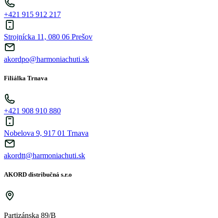
+421 915 912 217
Strojnícka 11, 080 06 Prešov
akordpo@harmoniachuti.sk
Filiálka Trnava
+421 908 910 880
Nobelova 9, 917 01 Trnava
akordtt@harmoniachuti.sk
AKORD distribučná s.r.o
Partizánska 89/B