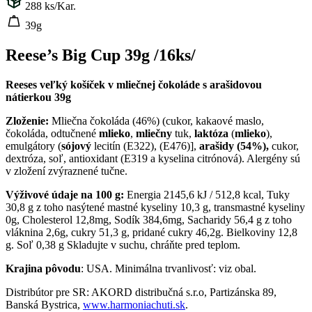
288
ks/Kar.
39g
Reese’s Big Cup 39g /16ks/
Reeses veľký košíček v mliečnej čokoláde s arašidovou
nátierkou 39g
Zloženie:
Mliečna čokoláda (46%) (cukor, kakaové maslo,
čokoláda, odtučnené
mlieko
,
mliečny
tuk,
laktóza
(
mlieko
),
emulgátory (
sójový
lecitín (E322), (E476)],
arašidy (54%),
cukor,
dextróza, soľ, antioxidant (E319 a kyselina citrónová). Alergény sú
v zložení zvýraznené tučne.
Výživové údaje na 100 g:
Energia 2145,6 kJ / 512,8 kcal, Tuky
30,8 g z toho nasýtené mastné kyseliny 10,3 g, transmastné kyseliny
0g, Cholesterol 12,8mg, Sodík 384,6mg, Sacharidy 56,4 g z toho
vláknina 2,6g, cukry 51,3 g, pridané cukry 46,2g. Bielkoviny 12,8
g. Soľ 0,38 g Skladujte v suchu, chráňte pred teplom.
Krajina pôvodu
: USA. Minimálna trvanlivosť: viz obal.
Distribútor pre SR: AKORD distribučná s.r.o, Partizánska 89,
Banská Bystrica,
www.harmoniachuti.sk
.