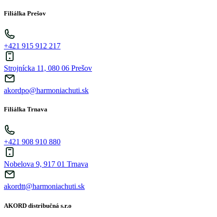
Filiálka Prešov
+421 915 912 217
Strojnícka 11, 080 06 Prešov
akordpo@harmoniachuti.sk
Filiálka Trnava
+421 908 910 880
Nobelova 9, 917 01 Trnava
akordtt@harmoniachuti.sk
AKORD distribučná s.r.o