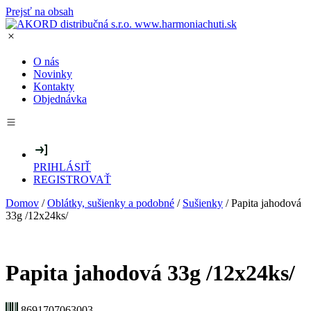
Prejsť na obsah
O nás
Novinky
Kontakty
Objednávka
PRIHLÁSIŤ
REGISTROVAŤ
Domov
/
Oblátky, sušienky a podobné
/
Sušienky
/ Papita jahodová
33g /12x24ks/
Papita jahodová 33g /12x24ks/
8691707063003