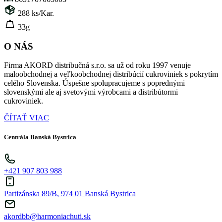
288
ks/Kar.
33g
O NÁS
Firma AKORD distribučná s.r.o. sa už od roku 1997 venuje
maloobchodnej a veľkoobchodnej distribúcií cukroviniek s pokrytím
celého Slovenska. Úspešne spolupracujeme s poprednými
slovenskými ale aj svetovými výrobcami a distribútormi
cukroviniek.
ČÍTAŤ VIAC
Centrála Banská Bystrica
+421 907 803 988
Partizánska 89/B, 974 01 Banská Bystrica
akordbb@harmoniachuti.sk