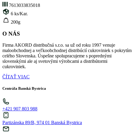
7613033835018
6
ks/Kar.
200g
O NÁS
Firma AKORD distribučná s.r.o. sa už od roku 1997 venuje
maloobchodnej a veľkoobchodnej distribúcií cukroviniek s pokrytím
celého Slovenska. Úspešne spolupracujeme s poprednými
slovenskými ale aj svetovými výrobcami a distribútormi
cukroviniek.
ČÍTAŤ VIAC
Centrála Banská Bystrica
+421 907 803 988
Partizánska 89/B, 974 01 Banská Bystrica