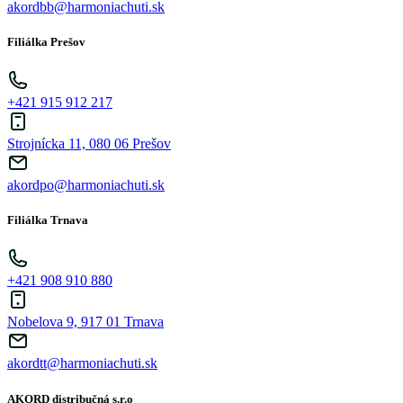
akordbb@harmoniachuti.sk
Filiálka Prešov
+421 915 912 217
Strojnícka 11, 080 06 Prešov
akordpo@harmoniachuti.sk
Filiálka Trnava
+421 908 910 880
Nobelova 9, 917 01 Trnava
akordtt@harmoniachuti.sk
AKORD distribučná s.r.o