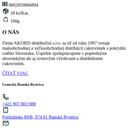
9002859066894
18
ks/Kar.
100g
O NÁS
Firma AKORD distribučná s.r.o. sa už od roku 1997 venuje
maloobchodnej a veľkoobchodnej distribúcií cukroviniek s pokrytím
celého Slovenska. Úspešne spolupracujeme s poprednými
slovenskými ale aj svetovými výrobcami a distribútormi
cukroviniek.
ČÍTAŤ VIAC
Centrála Banská Bystrica
+421 907 803 988
Partizánska 89/B, 974 01 Banská Bystrica