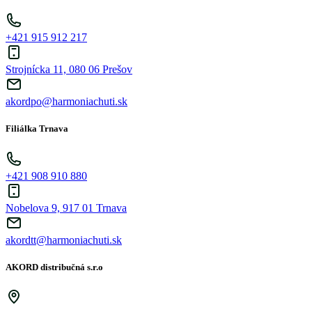
+421 915 912 217
Strojnícka 11, 080 06 Prešov
akordpo@harmoniachuti.sk
Filiálka Trnava
+421 908 910 880
Nobelova 9, 917 01 Trnava
akordtt@harmoniachuti.sk
AKORD distribučná s.r.o