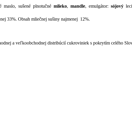
é maslo, sušené plnotučné
mlieko
,
mandle
, emulgátor:
sójový
leci
enej 33%. Obsah mliečnej sušiny najmenej 12%.
odnej a veľkoobchodnej distribúcií cukroviniek s pokrytím celého Sl