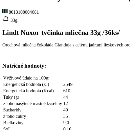
8013108004681
33g
Lindt Nuxor tyčinka mliečna 33g /36ks/
Orechová mliečna čokoláda Gianduja s celými jadrami lieskových or
Nutričné hodnoty:
Výživové údaje na 100g:
Energetická hodnota (kJ)
2549
Energetická hodnota (Kcal)
610
Tuky (g)
44
z toho nasýtené mastné kyseliny
12
Sacharidy
40
z toho cukry
35
Bielkoviny
9,0
Soľ
0,10