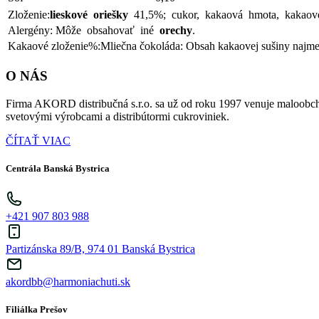
Zloženie:
lieskové oriešky
41,5%; cukor, kakaová hmota, kakaov
Alergény:
Môže obsahovať iné
orechy
.
Kakaové zloženie%:
Mliečna čokoláda: Obsah kakaovej sušiny najm
O NÁS
Firma AKORD distribučná s.r.o. sa už od roku 1997 venuje maloobch
svetovými výrobcami a distribútormi cukroviniek.
ČÍTAŤ VIAC
Centrála Banská Bystrica
+421 907 803 988
Partizánska 89/B, 974 01 Banská Bystrica
akordbb@harmoniachuti.sk
Filiálka Prešov