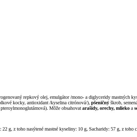
ogenovaný repkový olej, emulgátor /mono- a diglyceridy mastných kyselín
lkové kocky, antioxidant /kyselina citrónová/),
pšeničný
škrob, semen
lina pteroylmonoglutámová). Môže obsahovat
arašidy, orechy, mlieko
a
s
22 g, z toho nasýtené mastné kyseliny: 10 g, Sacharidy: 57 g, z toho cu