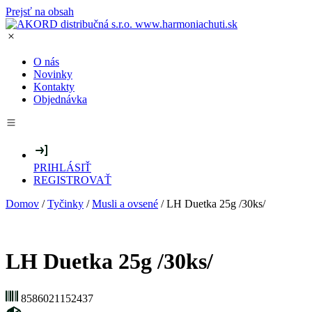
Prejsť na obsah
O nás
Novinky
Kontakty
Objednávka
PRIHLÁSIŤ
REGISTROVAŤ
Domov
/
Tyčinky
/
Musli a ovsené
/ LH Duetka 25g /30ks/
LH Duetka 25g /30ks/
8586021152437