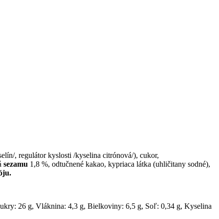
/, regulátor kyslosti /kyselina citrónová/), cukor,
á
sezamu
1,8 %, odtučnené kakao, kypriaca látka (uhličitany sodné),
óju.
kry: 26 g, Vláknina: 4,3 g, Bielkoviny: 6,5 g, Soľ: 0,34 g, Kyselina