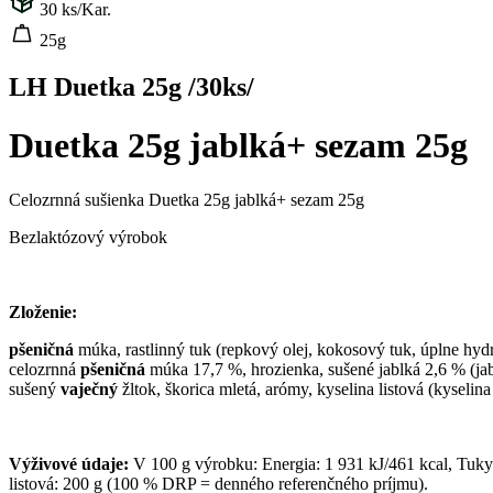
30
ks/Kar.
25g
LH Duetka 25g /30ks/
Duetka 25g jablká+ sezam 25g
Celozrnná sušienka Duetka 25g jablká+ sezam 25g
Bezlaktózový výrobok
Zloženie:
pšeničná
múka, rastlinný tuk (repkový olej, kokosový tuk, úplne hydr
celozrnná
pšeničná
múka 17,7 %, hrozienka, sušené jablká 2,6 % (jab
sušený
vaječný
žltok, škorica mletá, arómy, kyselina listová (kyse
Výživové údaje:
V 100 g výrobku: Energia: 1 931 kJ/461 kcal, Tuky: 
listová: 200 g (100 % DRP = denného referenčného príjmu).