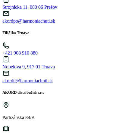
Strojnícka 11, 080 06 Prešov
akordpo@harmoniachuti.sk
Filiálka Trnava
+421 908 910 880
Nobelova 9, 917 01 Trnava
akordtt@harmoniachuti.sk
AKORD distribučná s.r.o
Partizánska 89/B