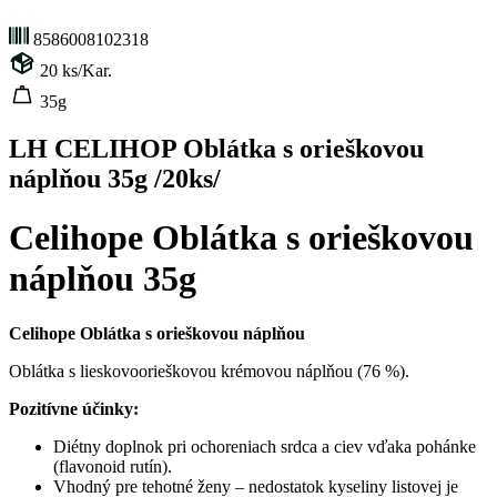
8586008102318
20
ks/Kar.
35g
LH CELIHOP Oblátka s orieškovou
náplňou 35g /20ks/
Celihope Oblátka s orieškovou
náplňou 35g
Celihope Oblátka s orieškovou náplňou
Oblátka s lieskovoorieškovou krémovou náplňou (76 %).
Pozitívne účinky:
Diétny doplnok pri ochoreniach srdca a ciev vďaka pohánke
(flavonoid rutín).
Vhodný pre tehotné ženy – nedostatok kyseliny listovej je