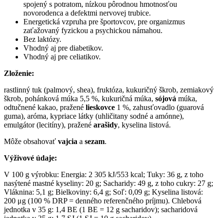
spojený s potratom, nízkou pôrodnou hmotnosťou
novorodenca a defektmi nervovej trubice.
Energetická vzpruha pre športovcov, pre organizmus
zaťažovaný fyzickou a psychickou námahou.
Bez laktózy.
Vhodný aj pre diabetikov.
Vhodný aj pre celiatikov.
Zloženie:
rastlinný tuk (palmový, shea), fruktóza, kukuričný škrob, zemiakový
škrob, pohánková múka 5,5 %, kukuričná múka,
sójová
múka,
odtučnené kakao, pražené
lieskovce
1 %, zahusťovadlo (guarová
guma), aróma, kypriace látky (uhličitany sodné a amónne),
emulgátor (lecitíny), pražené
arašidy
, kyselina listová.
Môže obsahovať
vajcia
a
sezam
.
Výživové údaje:
V 100 g výrobku: Energia: 2 305 kJ/553 kcal; Tuky: 36 g, z toho
nasýtené mastné kyseliny: 20 g; Sacharidy: 49 g, z toho cukry: 27 g;
Vláknina: 5,1 g; Bielkoviny: 6,4 g; Soľ: 0,09 g; Kyselina listová:
200 μg (100 % DRP = denného referenčného príjmu). Chlebová
jednotka v 35 g: 1,4 BE (1 BE = 12 g sacharidov); sacharidová