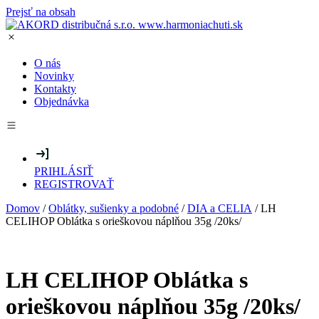
Prejsť na obsah
O nás
Novinky
Kontakty
Objednávka
PRIHLÁSIŤ
REGISTROVAŤ
Domov
/
Oblátky, sušienky a podobné
/
DIA a CELIA
/ LH
CELIHOP Oblátka s orieškovou náplňou 35g /20ks/
LH CELIHOP Oblátka s
orieškovou náplňou 35g /20ks/