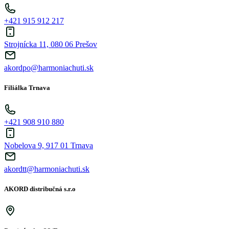
+421 915 912 217
Strojnícka 11, 080 06 Prešov
akordpo@harmoniachuti.sk
Filiálka Trnava
+421 908 910 880
Nobelova 9, 917 01 Trnava
akordtt@harmoniachuti.sk
AKORD distribučná s.r.o