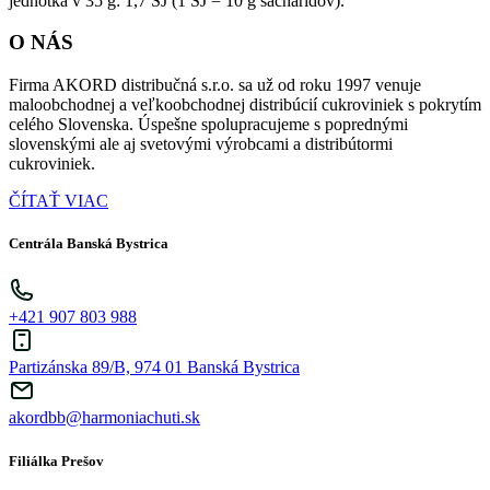
jednotka v 35 g: 1,7 SJ (1 SJ = 10 g sacharidov).
O NÁS
Firma AKORD distribučná s.r.o. sa už od roku 1997 venuje
maloobchodnej a veľkoobchodnej distribúcií cukroviniek s pokrytím
celého Slovenska. Úspešne spolupracujeme s poprednými
slovenskými ale aj svetovými výrobcami a distribútormi
cukroviniek.
ČÍTAŤ VIAC
Centrála Banská Bystrica
+421 907 803 988
Partizánska 89/B, 974 01 Banská Bystrica
akordbb@harmoniachuti.sk
Filiálka Prešov