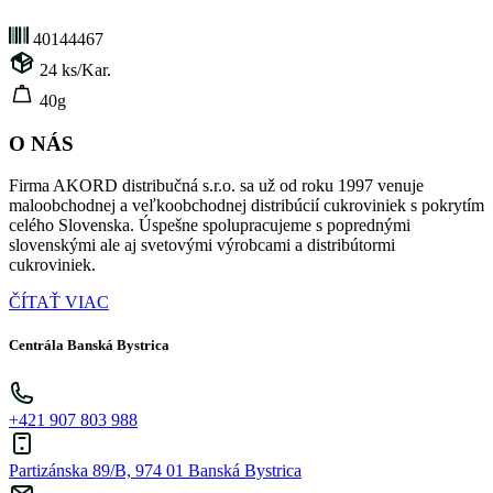
40144467
24
ks/Kar.
40g
O NÁS
Firma AKORD distribučná s.r.o. sa už od roku 1997 venuje
maloobchodnej a veľkoobchodnej distribúcií cukroviniek s pokrytím
celého Slovenska. Úspešne spolupracujeme s poprednými
slovenskými ale aj svetovými výrobcami a distribútormi
cukroviniek.
ČÍTAŤ VIAC
Centrála Banská Bystrica
+421 907 803 988
Partizánska 89/B, 974 01 Banská Bystrica