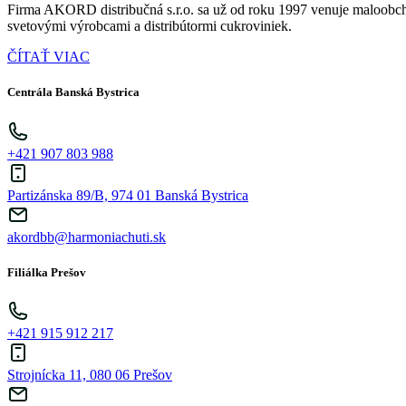
Firma AKORD distribučná s.r.o. sa už od roku 1997 venuje maloobch
svetovými výrobcami a distribútormi cukroviniek.
ČÍTAŤ VIAC
Centrála Banská Bystrica
+421 907 803 988
Partizánska 89/B, 974 01 Banská Bystrica
akordbb@harmoniachuti.sk
Filiálka Prešov
+421 915 912 217
Strojnícka 11, 080 06 Prešov