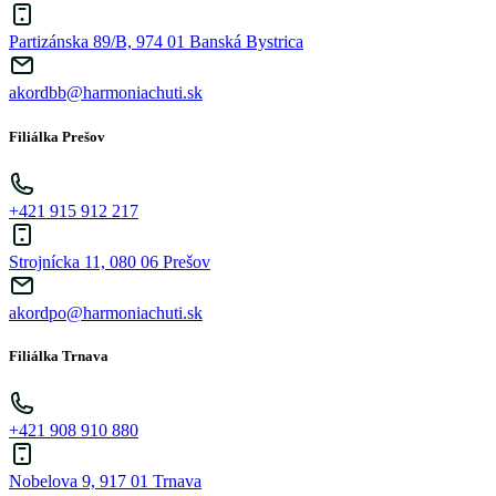
Partizánska 89/B, 974 01 Banská Bystrica
akordbb@harmoniachuti.sk
Filiálka Prešov
+421 915 912 217
Strojnícka 11, 080 06 Prešov
akordpo@harmoniachuti.sk
Filiálka Trnava
+421 908 910 880
Nobelova 9, 917 01 Trnava