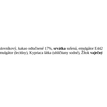
aslovníkový, kakao odtučnené 17%,
srvátka
sušená, emulgátor E442
ulgátor (lecitíny), Kypriaca látka (uhličitany sodné), Žĺtok
vaječný