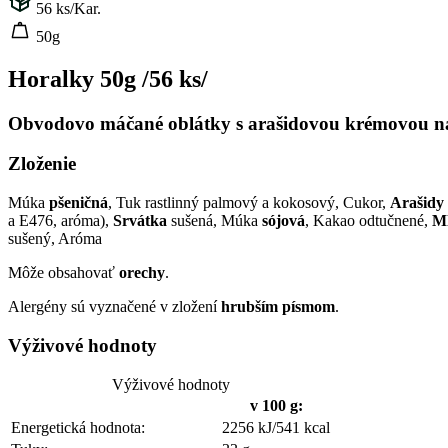
56
ks/Kar.
50g
Horalky 50g /56 ks/
Obvodovo máčané oblátky s arašidovou krémovou n
Zloženie
Múka
pšeničná
, Tuk rastlinný palmový a kokosový, Cukor,
Arašidy
a E476, aróma),
Srvátka
sušená, Múka
sójová
, Kakao odtučnené,
Ml
sušený, Aróma
Môže obsahovať
orechy
.
Alergény sú vyznačené v zložení
hrubším písmom
.
Výživové hodnoty
Výživové hodnoty
v 100 g:
Energetická hodnota:
2256 kJ/541 kcal