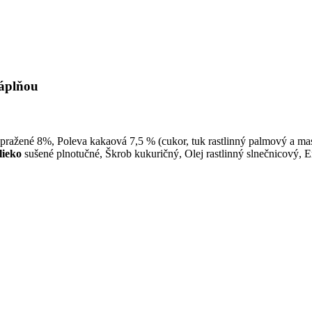
áplňou
pražené 8%, Poleva kakaová 7,5 % (cukor, tuk rastlinný palmový a m
ieko
sušené plnotučné, Škrob kukuričný, Olej rastlinný slnečnicový, Em