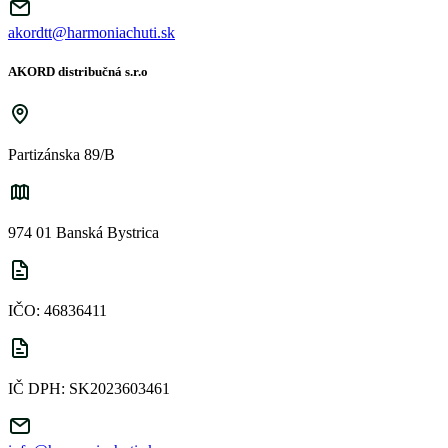
akordtt@harmoniachuti.sk
AKORD distribučná s.r.o
Partizánska 89/B
974 01 Banská Bystrica
IČO: 46836411
IČ DPH: SK2023603461