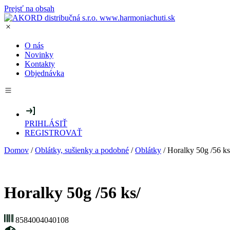
Prejsť na obsah
O nás
Novinky
Kontakty
Objednávka
PRIHLÁSIŤ
REGISTROVAŤ
Domov
/
Oblátky, sušienky a podobné
/
Oblátky
/ Horalky 50g /56 ks
Horalky 50g /56 ks/
8584004040108