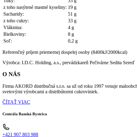
Tuky:
33 g
z toho nasýtené mastné kyseliny:
19 g
Sacharidy:
51 g
z toho cukry:
33 g
Vláknina:
4 g
Bielkoviny:
8 g
Soľ:
0,2 g
Referenčný príjem priemernej dospelej osoby (8400kJ/2000kcal)
Výrobca: I.D.C. Holding, a.s., prevádzkareň Pečivárne Sedita Sereď
O NÁS
Firma AKORD distribučná s.r.o. sa už od roku 1997 venuje maloobch
svetovými výrobcami a distribútormi cukroviniek.
ČÍTAŤ VIAC
Centrála Banská Bystrica
+421 907 803 988