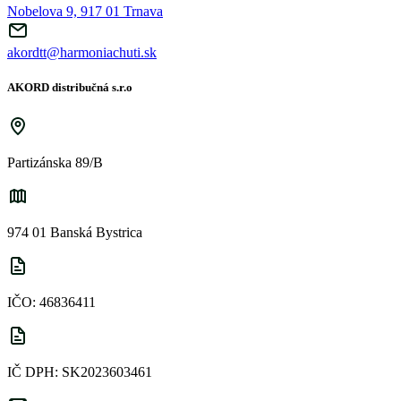
Nobelova 9, 917 01 Trnava
akordtt@harmoniachuti.sk
AKORD distribučná s.r.o
Partizánska 89/B
974 01 Banská Bystrica
IČO: 46836411
IČ DPH: SK2023603461