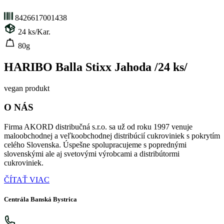
8426617001438
24
ks/Kar.
80g
HARIBO Balla Stixx Jahoda /24 ks/
vegan produkt
O NÁS
Firma AKORD distribučná s.r.o. sa už od roku 1997 venuje
maloobchodnej a veľkoobchodnej distribúcií cukroviniek s pokrytím
celého Slovenska. Úspešne spolupracujeme s poprednými
slovenskými ale aj svetovými výrobcami a distribútormi
cukroviniek.
ČÍTAŤ VIAC
Centrála Banská Bystrica