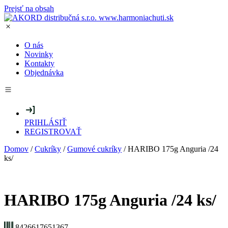
Prejsť na obsah
O nás
Novinky
Kontakty
Objednávka
PRIHLÁSIŤ
REGISTROVAŤ
Domov
/
Cukríky
/
Gumové cukríky
/ HARIBO 175g Anguria /24
ks/
HARIBO 175g Anguria /24 ks/
8426617651367