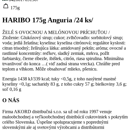
175g
HARIBO 175g Anguria /24 ks/
ŽELÉ S OVOCNOU A MELÓNOVOU PRÍCHUŤOU /
Zloženie: Glukózový sirup; cukor; zvlhčovadlo: sorbitolový sirup;
voda; jedlá želatína; kyselina: kyselina citrónová; regulátor kyslosti:
citran trisodný; želírujúca látka: amidovaný pektín; aróma; ovocné a
rastlinné koncentráty: reďkev, sladký zemiak, mrkva, požlt
farbiarsky, čierne ríbezle, ibištek, citrón, riasa spirulina. Minimálna
trvanlivosť do konca …( viď zadná strana vrecka). Chráňte pred
teplom a vlhkom. Môže obsahovať mlieko, pšenicu.
Energia 1438 kJ/339 kcal; tuky <0,5g, z toho nasýtené mastné
kyseliny <0,1g; sacharidy 83 g, z toho cukry 57 g; bielkoviny 3,6 g;
soľ 0,16 g
O NÁS
Firma AKORD distribučná s.r.o. sa už od roku 1997 venuje
maloobchodnej a veľkoobchodnej distribúcií cukroviniek s pokrytím
celého Slovenska. Úspešne spolupracujeme s poprednými
slovenskými ale aj svetovými výrobcami a distribútormi