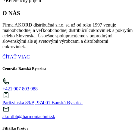
*Referenčný príjem
O NÁS
Firma AKORD distribučná s.r.o. sa už od roku 1997 venuje
maloobchodnej a veľkoobchodnej distribúcií cukroviniek s pokrytím
celého Slovenska. Úspešne spolupracujeme s poprednými
slovenskými ale aj svetovými výrobcami a distribútormi
cukroviniek.
ČÍTAŤ VIAC
Centrála Banská Bystrica
+421 907 803 988
Partizánska 89/B, 974 01 Banská Bystrica
akordbb@harmoniachuti.sk
Filiálka Prešov