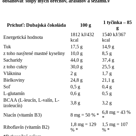
obsahovať stopy iných orechov, arašidov a sezamu.v
1 tyčinka – 85
Príchuť: Dubajská čokoláda
100 g
g
1812 kJ/432
1540 kJ/367
Energetická hodnota
kcal
kcal
Tuk
17,5 g
14,9 g
z toho nasýtené mastné kyseliny
10,0 g
8,5 g
Sacharidy
44,0 g
37,4 g
z toho cukry
30,0 g
25,5 g
Vláknina
2 g
1,7 g
Bielkoviny
24,8 g
21,1 g
Soľ
0,5 g
0,4 g
L-glutamín
0,6 g
0,5 g
BCAA (L-leucín, L-valín, L-
3,8 g
3,2 g
izoleucín)
6,8 mg = 43 %
Niacín (vitamín B3)
8 mg = 50 % *
*
1,8 mg = 129
1,5 mg = 107
Riboflavín (vitamín B2)
% *
% *