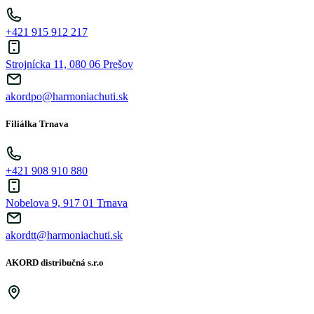
+421 915 912 217
Strojnícka 11, 080 06 Prešov
akordpo@harmoniachuti.sk
Filiálka Trnava
+421 908 910 880
Nobelova 9, 917 01 Trnava
akordtt@harmoniachuti.sk
AKORD distribučná s.r.o