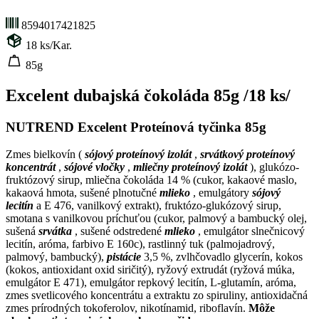
8594017421825
18
ks/Kar.
85g
Excelent dubajská čokoláda 85g /18 ks/
NUTREND Excelent Proteínová tyčinka 85g
Zmes bielkovín (
sójový proteínový izolát
,
srvátkový proteínový
koncentrát
,
sójové vločky
,
mliečny proteínový izolát
), glukózo-
fruktózový sirup, mliečna čokoláda 14 % (cukor, kakaové maslo,
kakaová hmota, sušené plnotučné
mlieko
, emulgátory
sójový
lecitín
a E 476, vanilkový extrakt), fruktózo-glukózový sirup,
smotana s vanilkovou príchuťou (cukor, palmový a bambucký olej,
sušená
srvátka
, sušené odstredené
mlieko
, emulgátor slnečnicový
lecitín, aróma, farbivo E 160c), rastlinný tuk (palmojadrový,
palmový, bambucký),
pistácie
3,5 %, zvlhčovadlo glycerín, kokos
(kokos, antioxidant oxid siričitý), ryžový extrudát (ryžová múka,
emulgátor E 471), emulgátor repkový lecitín, L-glutamín, aróma,
zmes svetlicového koncentrátu a extraktu zo spiruliny, antioxidačná
zmes prírodných tokoferolov, nikotínamid, riboflavín.
Môže