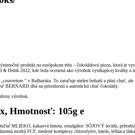
nimočný produkt na európskom trhu – čokoládovú pizzu, ktorá je vyrába
od & Drink 2022, kde bola ocenená ako výrobok vynikajúcej kvality a i
 „couverture “ v Bulharsku. To zaručuje nielen bohatú a plnú chuť, ale 
čnosť BERNARD dbá na prirodzenú a autentickú chuť čokolády.
atívny výrobok.
x, Hmotnosť: 105g e
notučné MLIEKO, kakaová hmota, emulgátor: SÓJOVÝ lecitín, prírodná
ntná modrá FCF, medené komplexy chlorofylov, luteín, leštiaca látka: