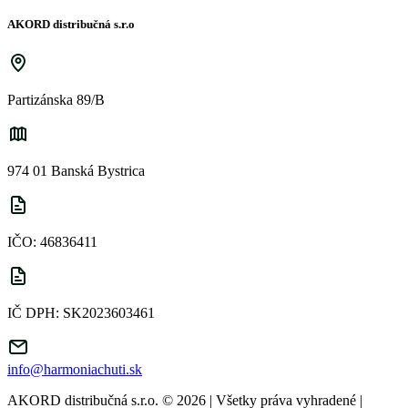
AKORD distribučná s.r.o
Partizánska 89/B
974 01 Banská Bystrica
IČO: 46836411
IČ DPH: SK2023603461
info@harmoniachuti.sk
AKORD distribučná s.r.o. © 2026 | Všetky práva vyhradené
|