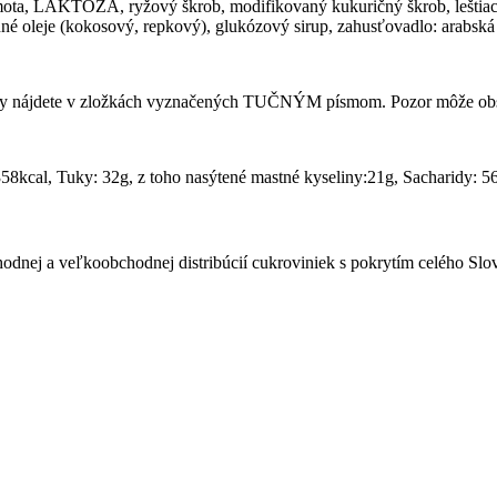
AKTÓZA, ryžový škrob, modifikovaný kukuričný škrob, leštiace látky
inné oleje (kokosový, repkový), glukózový sirup, zahusťovadlo: arabsk
ény nájdete v zložkách vyznačených TUČNÝM písmom. Pozor môže obsa
kcal, Tuky: 32g, z toho nasýtené mastné kyseliny:21g, Sacharidy: 56 g
odnej a veľkoobchodnej distribúcií cukroviniek s pokrytím celého Sl