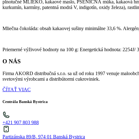
plnotučné MLIEKO, kakaové maslo, PŠENIČNÁ múka, kakaová hmota, L
kurkumín, karmíny, patentná modrá V, indigotín, oxidy železa), rastl
Mliečna čokoláda: obsah kakaovej sušiny minimálne 33,6 %. Alerg
Priemerné výživové hodnoty na 100 g: Energetická hodnota: 2254J/ 358
O NÁS
Firma AKORD distribučná s.r.o. sa už od roku 1997 venuje maloobch
svetovými výrobcami a distribútormi cukroviniek.
ČÍTAŤ VIAC
Centrála Banská Bystrica
+421 907 803 988
Partizánska 89/B, 974 01 Banská Bystrica