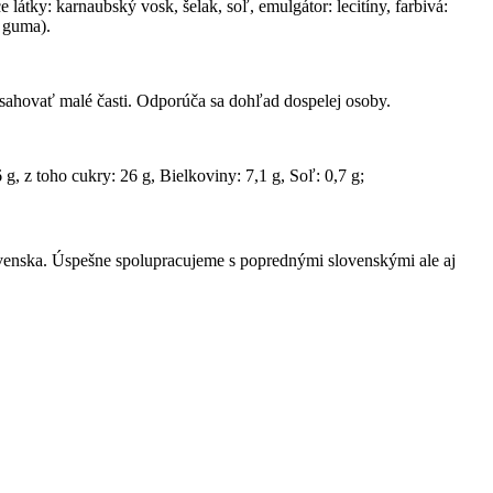
: karnaubský vosk, šelak, soľ, emulgátor: lecitíny, farbivá:
á guma).
hovať malé časti. Odporúča sa dohľad dospelej osoby.
, z toho cukry: 26 g, Bielkoviny: 7,1 g, Soľ: 0,7 g;
ovenska. Úspešne spolupracujeme s poprednými slovenskými ale aj