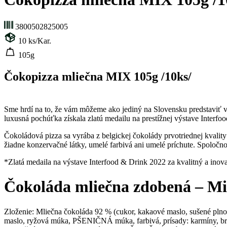
3800502825005
10
ks/Kar.
105g
Čokopizza mliečna MIX 105g /10ks/
Sme hrdí na to, že vám môžeme ako jediný na Slovensku predstaviť vý
luxusná pochúťka získala zlatú medailu na prestížnej výstave Interfo
Čokoládová pizza sa vyrába z belgickej čokolády prvotriednej kvality
žiadne konzervačné látky, umelé farbivá ani umelé príchute. Spolo
*Zlatá medaila na výstave Interfood & Drink 2022 za kvalitný a inov
Čokoláda mliečna zdobená – Mi
Zloženie: Mliečna čokoláda 92 % (cukor, kakaové maslo, sušené pl
maslo, ryžová múka, PŠENIČNÁ múka, farbivá, prísady: karmíny, brila