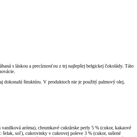
ná s láskou a precíznosťou z tej najlepšej belgickej čokolády. Táto
novácie.
aj dokonalú štruktúru. V produktoch nie je použitý palmový olej,
 vanilková aróma), chrumkavé cukrárske perly 5 % (cukor, kakaové
 šelak, soľ), cukrovinky v cukrovej poleve 3 % (cukor, sušené