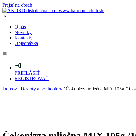
Prejsť na obsah
O nás
Novinky
Kontakty
Objednávka
PRIHLÁSIŤ
REGISTROVAŤ
Domov
/
Dezerty a bonboniéry
/ Čokopizza mliečna MIX 105g /10ks
Čokopizza mliečna MIX 105g /1