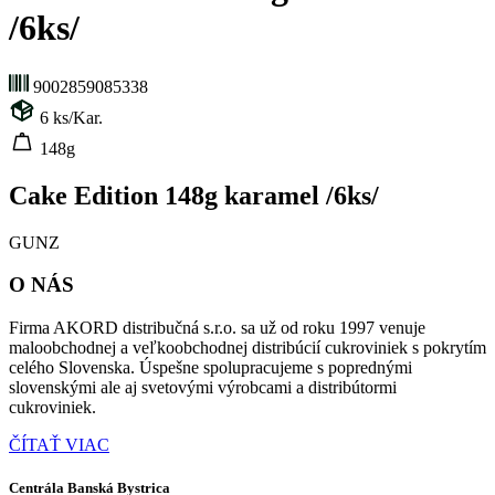
/6ks/
9002859085338
6
ks/Kar.
148g
Cake Edition 148g karamel /6ks/
GUNZ
O NÁS
Firma AKORD distribučná s.r.o. sa už od roku 1997 venuje
maloobchodnej a veľkoobchodnej distribúcií cukroviniek s pokrytím
celého Slovenska. Úspešne spolupracujeme s poprednými
slovenskými ale aj svetovými výrobcami a distribútormi
cukroviniek.
ČÍTAŤ VIAC
Centrála Banská Bystrica