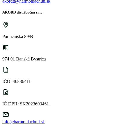
akordtt@harmoniachuti.sk
AKORD distribučná s.r.o
Partizánska 89/B
974 01 Banská Bystrica
IČO: 46836411
IČ DPH: SK2023603461
info@harmoniachuti.sk