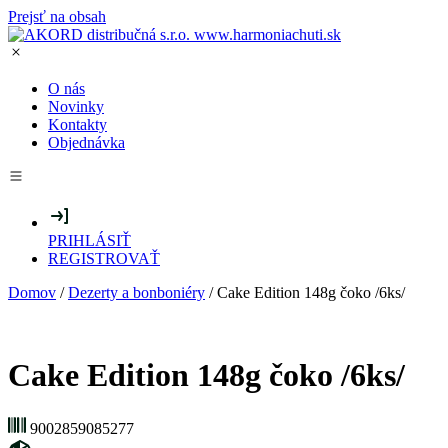
Prejsť na obsah
O nás
Novinky
Kontakty
Objednávka
PRIHLÁSIŤ
REGISTROVAŤ
Domov
/
Dezerty a bonboniéry
/ Cake Edition 148g čoko /6ks/
Cake Edition 148g čoko /6ks/
9002859085277