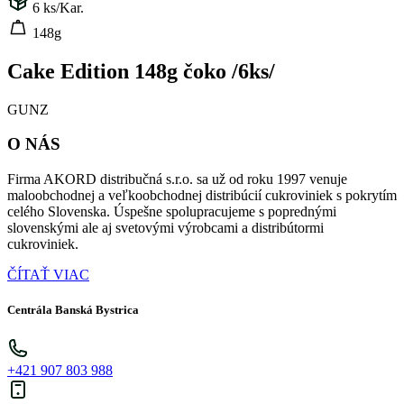
6
ks/Kar.
148g
Cake Edition 148g čoko /6ks/
GUNZ
O NÁS
Firma AKORD distribučná s.r.o. sa už od roku 1997 venuje
maloobchodnej a veľkoobchodnej distribúcií cukroviniek s pokrytím
celého Slovenska. Úspešne spolupracujeme s poprednými
slovenskými ale aj svetovými výrobcami a distribútormi
cukroviniek.
ČÍTAŤ VIAC
Centrála Banská Bystrica
+421 907 803 988