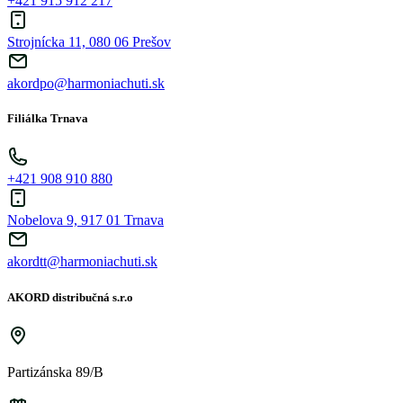
+421 915 912 217
Strojnícka 11, 080 06 Prešov
akordpo@harmoniachuti.sk
Filiálka Trnava
+421 908 910 880
Nobelova 9, 917 01 Trnava
akordtt@harmoniachuti.sk
AKORD distribučná s.r.o
Partizánska 89/B