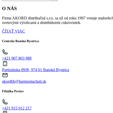
O NÁS
Firma AKORD distribučná s.r.o. sa už od roku 1997 venuje maloobch
svetovými výrobcami a distribútormi cukroviniek.
ČÍTAŤ VIAC
Centrála Banská Bystrica
+421 907 803 988
Partizánska 89/B, 974 01 Banská Bystrica
akordbb@harmoniachuti.sk
Filiálka Prešov
+421 915 912 217