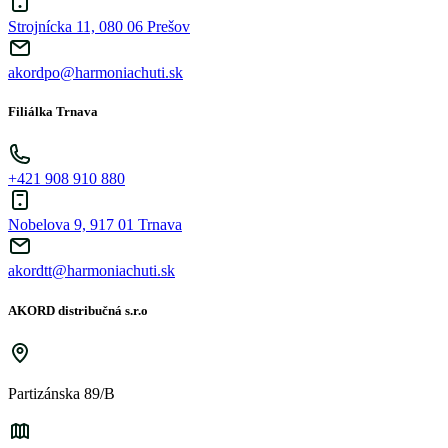
Strojnícka 11, 080 06 Prešov
akordpo@harmoniachuti.sk
Filiálka Trnava
+421 908 910 880
Nobelova 9, 917 01 Trnava
akordtt@harmoniachuti.sk
AKORD distribučná s.r.o
Partizánska 89/B