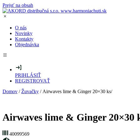
Prejsť na obsah
O nás
Novinky
Kontakty
Objednávka
PRIHLÁSIŤ
REGISTROVAŤ
Domov
/
Žuvačky
/ Airwaves lime & Ginger 20×30 ks/
Airwaves lime & Ginger 20×30 k
40099569