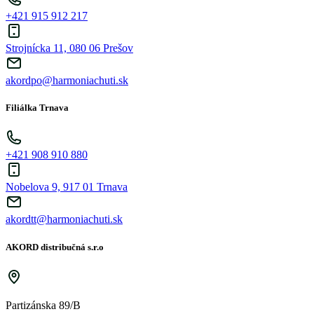
+421 915 912 217
Strojnícka 11, 080 06 Prešov
akordpo@harmoniachuti.sk
Filiálka Trnava
+421 908 910 880
Nobelova 9, 917 01 Trnava
akordtt@harmoniachuti.sk
AKORD distribučná s.r.o
Partizánska 89/B