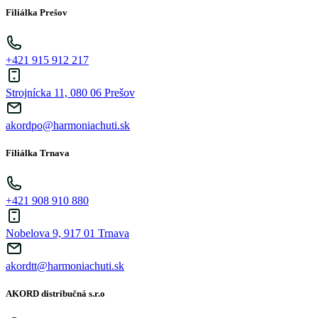
Filiálka Prešov
+421 915 912 217
Strojnícka 11, 080 06 Prešov
akordpo@harmoniachuti.sk
Filiálka Trnava
+421 908 910 880
Nobelova 9, 917 01 Trnava
akordtt@harmoniachuti.sk
AKORD distribučná s.r.o