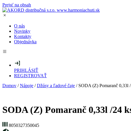
Prejsť na obsah
O nás
Novinky
Kontakty
Objednávka
PRIHLÁSIŤ
REGISTROVAŤ
Domov
/
Nápoje
/
Džúsy a ľadové čaje
/ SODA (Z) Pomaranč 0,33l /
SODA (Z) Pomaranč 0,33l /24 k
8050327350045