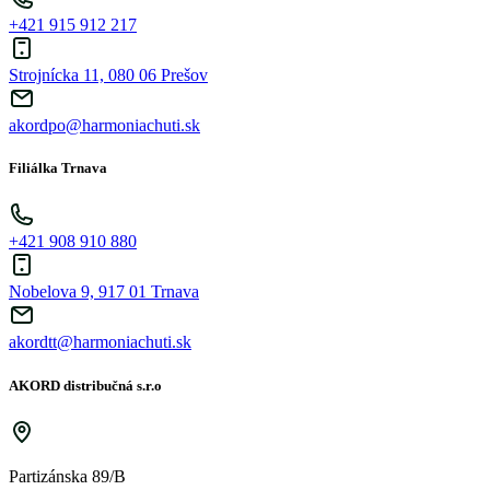
+421 915 912 217
Strojnícka 11, 080 06 Prešov
akordpo@harmoniachuti.sk
Filiálka Trnava
+421 908 910 880
Nobelova 9, 917 01 Trnava
akordtt@harmoniachuti.sk
AKORD distribučná s.r.o
Partizánska 89/B