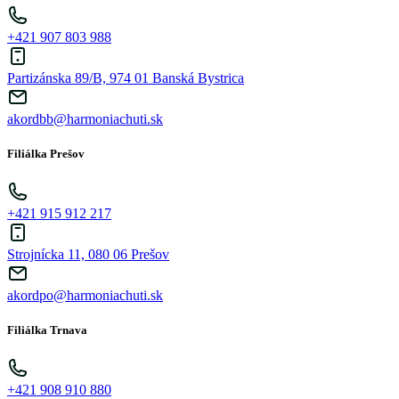
+421 907 803 988
Partizánska 89/B, 974 01 Banská Bystrica
akordbb@harmoniachuti.sk
Filiálka Prešov
+421 915 912 217
Strojnícka 11, 080 06 Prešov
akordpo@harmoniachuti.sk
Filiálka Trnava
+421 908 910 880