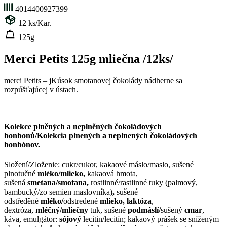
4014400927399
12
ks/Kar.
125g
Merci Petits 125g mliečna /12ks/
merci Petits – jKúsok smotanovej čokolády nádherne sa
rozpúšťajúcej v ústach.
Kolekce plněných a neplněných čokoládových
bonbonů/Kolekcia plnených a neplnených čokoládových
bonbónov.
Složení/Zloženie: cukr/cukor, kakaové máslo/maslo, sušené
plnotučné
mléko/mlieko,
kakaová hmota,
sušená
smetana/smotana,
rostlinné/rastlinné tuky (palmový,
bambucký/zo semien maslovníka)
,
sušené
odstředěné
mléko/
odstredené
mlieko
, laktóza
,
dextróza,
mléčný/mliečny
tuk, sušené
podmáslí/
sušený
cmar
,
káva, emulgátor:
sójový
lecitin/lecitín; kakaový prášek se sníženým