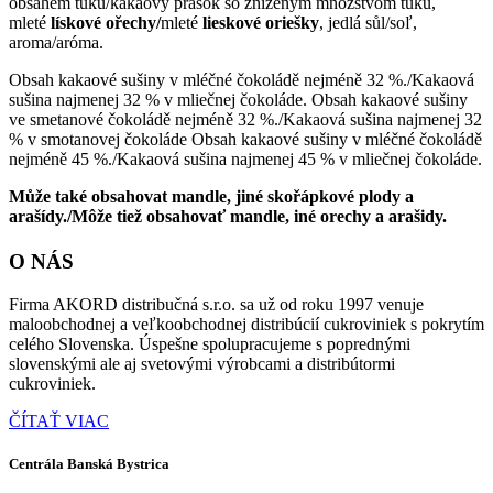
obsahem tuku/kakaový prášok so zníženým množstvom tuku,
mleté
lískové ořechy/
mleté
lieskové oriešky
, jedlá sůl/soľ,
aroma/aróma.
Obsah kakaové sušiny v mléčné čokoládě nejméně 32 %./Kakaová
sušina najmenej 32 % v mliečnej čokoláde. Obsah kakaové sušiny
ve smetanové čokoládě nejméně 32 %./Kakaová sušina najmenej 32
% v smotanovej čokoláde Obsah kakaové sušiny v mléčné čokoládě
nejméně 45 %./Kakaová sušina najmenej 45 % v mliečnej čokoláde.
Může také obsahovat mandle, jiné skořápkové plody a
arašídy./Môže tiež obsahovať mandle, iné orechy a arašidy.
O NÁS
Firma AKORD distribučná s.r.o. sa už od roku 1997 venuje
maloobchodnej a veľkoobchodnej distribúcií cukroviniek s pokrytím
celého Slovenska. Úspešne spolupracujeme s poprednými
slovenskými ale aj svetovými výrobcami a distribútormi
cukroviniek.
ČÍTAŤ VIAC
Centrála Banská Bystrica