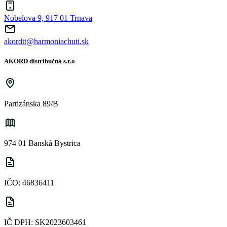
Nobelova 9, 917 01 Trnava
akordtt@harmoniachuti.sk
AKORD distribučná s.r.o
Partizánska 89/B
974 01 Banská Bystrica
IČO: 46836411
IČ DPH: SK2023603461