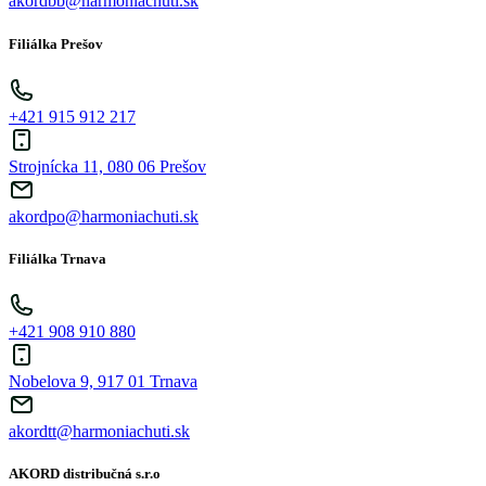
akordbb@harmoniachuti.sk
Filiálka Prešov
+421 915 912 217
Strojnícka 11, 080 06 Prešov
akordpo@harmoniachuti.sk
Filiálka Trnava
+421 908 910 880
Nobelova 9, 917 01 Trnava
akordtt@harmoniachuti.sk
AKORD distribučná s.r.o