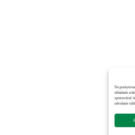
Na poskytovan
ukladanie a/al
spracovávať úd
odvolanie súhl