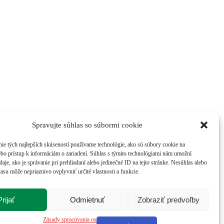
Spravujte súhlas so súbormi cookie
ie tých najlepších skúseností používame technológie, ako sú súbory cookie na
ebo prístup k informáciám o zariadení. Súhlas s týmito technológiami nám umožní
aje, ako je správanie pri prehliadaní alebo jedinečné ID na tejto stránke. Nesúhlas alebo
asu môže nepriaznivo ovplyvniť určité vlastnosti a funkcie.
Prijať
Odmietnuť
Zobraziť predvoľby
Zásady spracúvania osobných údajov