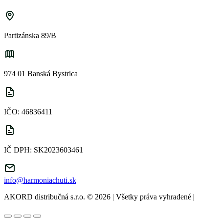
Partizánska 89/B
974 01 Banská Bystrica
IČO: 46836411
IČ DPH: SK2023603461
info@harmoniachuti.sk
AKORD distribučná s.r.o. © 2026 | Všetky práva vyhradené
|