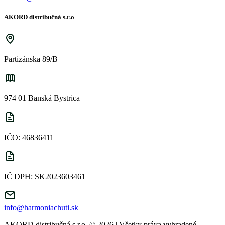
AKORD distribučná s.r.o
Partizánska 89/B
974 01 Banská Bystrica
IČO: 46836411
IČ DPH: SK2023603461
info@harmoniachuti.sk
AKORD distribučná s.r.o. © 2026 | Všetky práva vyhradené
|