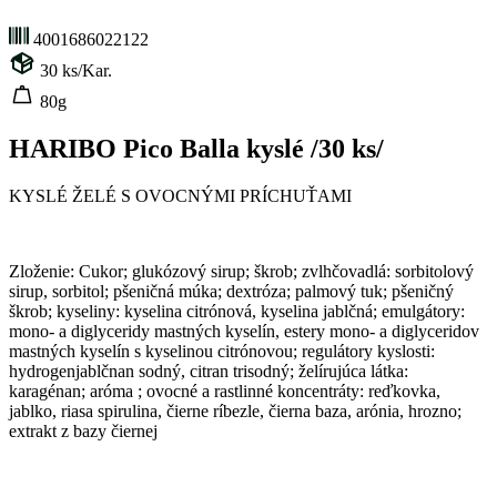
4001686022122
30
ks/Kar.
80g
HARIBO Pico Balla kyslé /30 ks/
KYSLÉ ŽELÉ S OVOCNÝMI PRÍCHUŤAMI
Zloženie: Cukor; glukózový sirup; škrob; zvlhčovadlá: sorbitolový
sirup, sorbitol; pšeničná múka; dextróza; palmový tuk; pšeničný
škrob; kyseliny: kyselina citrónová, kyselina jablčná; emulgátory:
mono- a diglyceridy mastných kyselín, estery mono- a diglyceridov
mastných kyselín s kyselinou citrónovou; regulátory kyslosti:
hydrogenjablčnan sodný, citran trisodný; želírujúca látka:
karagénan; aróma ; ovocné a rastlinné koncentráty: reďkovka,
jablko, riasa spirulina, čierne ríbezle, čierna baza, arónia, hrozno;
extrakt z bazy čiernej