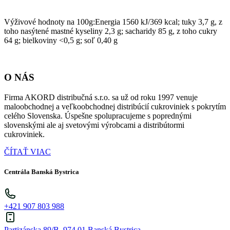
Výživové hodnoty na 100g:Energia 1560 kJ/369 kcal; tuky 3,7 g, z
toho nasýtené mastné kyseliny 2,3 g; sacharidy 85 g, z toho cukry
64 g; bielkoviny <0,5 g; soľ 0,40 g
O NÁS
Firma AKORD distribučná s.r.o. sa už od roku 1997 venuje
maloobchodnej a veľkoobchodnej distribúcií cukroviniek s pokrytím
celého Slovenska. Úspešne spolupracujeme s poprednými
slovenskými ale aj svetovými výrobcami a distribútormi
cukroviniek.
ČÍTAŤ VIAC
Centrála Banská Bystrica
+421 907 803 988
Partizánska 89/B, 974 01 Banská Bystrica