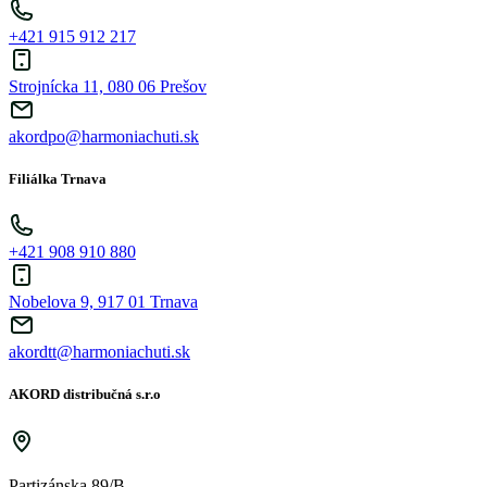
+421 915 912 217
Strojnícka 11, 080 06 Prešov
akordpo@harmoniachuti.sk
Filiálka Trnava
+421 908 910 880
Nobelova 9, 917 01 Trnava
akordtt@harmoniachuti.sk
AKORD distribučná s.r.o
Partizánska 89/B