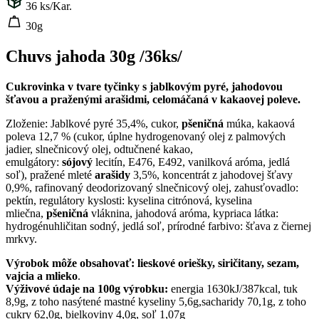
36
ks/Kar.
30g
Chuvs jahoda 30g /36ks/
Cukrovinka v tvare tyčinky s jablkovým pyré, jahodovou
šťavou a praženými arašidmi, celomáčaná v kakaovej poleve.
Zloženie: Jablkové pyré 35,4%, cukor,
pšeničná
múka, kakaová
poleva 12,7 % (cukor, úplne hydrogenovaný olej z palmových
jadier, slnečnicový olej, odtučnené kakao,
emulgátory:
sójový
lecitín, E476, E492, vanilková aróma, jedlá
soľ), pražené mleté
​​arašidy
3,5%, koncentrát z jahodovej šťavy
0,9%, rafinovaný deodorizovaný slnečnicový olej, zahusťovadlo:
pektín, regulátory kyslosti: kyselina citrónová, kyselina
mliečna,
pšeničná
vláknina, jahodová aróma, kypriaca látka:
hydrogénuhličitan sodný, jedlá soľ, prírodné farbivo: šťava z čiernej
mrkvy.
Výrobok môže obsahovať: lieskové oriešky, siričitany, sezam,
vajcia a mlieko
.
Výživové údaje na 100g výrobku:
energia 1630kJ/387kcal, tuk
8,9g, z toho nasýtené mastné kyseliny 5,6g,sacharidy 70,1g, z toho
cukry 62,0g, bielkoviny 4,0g, soľ 1,07g